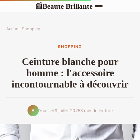
Beaute Brillante
📰
Accueil
›
Shopping
SHOPPING
Ceinture blanche pour
homme : l'accessoire
incontournable à découvrir
Youssef
9 juillet 2025
8 min de lecture
Y