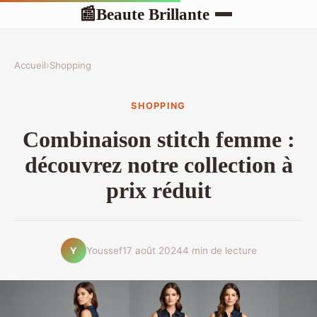
Beaute Brillante
📰
Accueil
›
Shopping
SHOPPING
Combinaison stitch femme :
découvrez notre collection à
prix réduit
Youssef
17 août 2024
4 min de lecture
Y