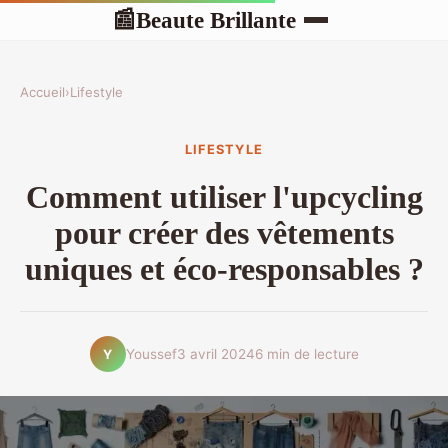
Beaute Brillante
📰
Accueil
›
Lifestyle
LIFESTYLE
Comment utiliser l'upcycling
pour créer des vêtements
uniques et éco-responsables ?
Youssef
3 avril 2024
6 min de lecture
Y