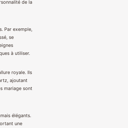
rsonnalité de la
s. Par exemple,
ssé, se
eignes
ues à utiliser.
lure royale. Ils
rtz, ajoutant
es mariage sont
 mais élégants.
portant une