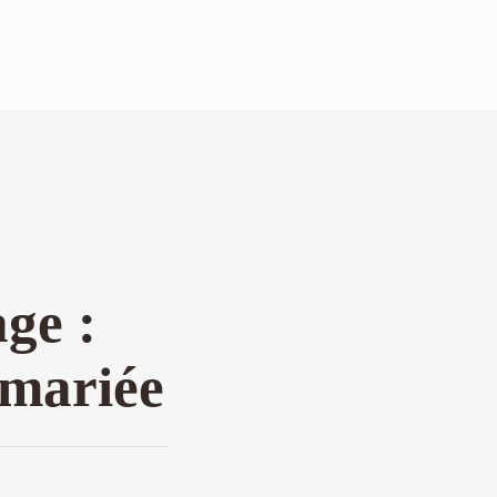
ge :
 mariée