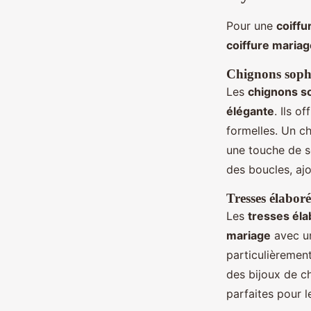
Pour une
coiffu
coiffure mariag
Chignons sophi
Les
chignons s
élégante
. Ils o
formelles. Un c
une touche de s
des boucles, ajo
Tresses élaboré
Les
tresses él
mariage
avec un
particulièrement
des bijoux de ch
parfaites pour l