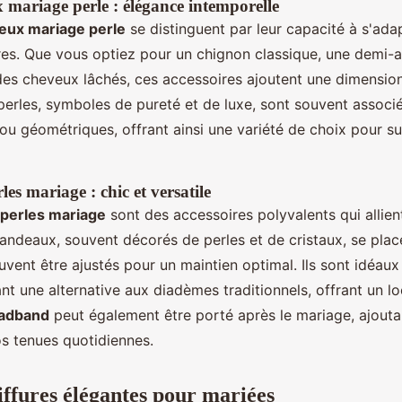
 mariage perle : élégance intemporelle
eux mariage perle
se distinguent par leur capacité à s'adap
ures. Que vous optiez pour un chignon classique, une demi-
es cheveux lâchés, ces accessoires ajoutent une dimension
 perles, symboles de pureté et de luxe, sont souvent associ
ou géométriques, offrant ainsi une variété de choix pour s
s mariage : chic et versatile
perles mariage
sont des accessoires polyvalents qui allien
andeaux, souvent décorés de perles et de cristaux, se plac
euvent être ajustés pour un maintien optimal. Ils sont idéaux
t une alternative aux diadèmes traditionnels, offrant un lo
adband
peut également être porté après le mariage, ajout
s tenues quotidiennes.
oiffures élégantes pour mariées