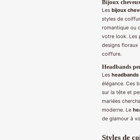
Bijoux cheveux
Les
bijoux chev
styles de coiff
romantique ou d
votre look. Les
designs floraux 
coiffure.
Headbands perle
Les
headbands 
élégance. Ces b
sur la tête et p
mariées cherchan
moderne. Le
he
de glamour à vo
Styles de c