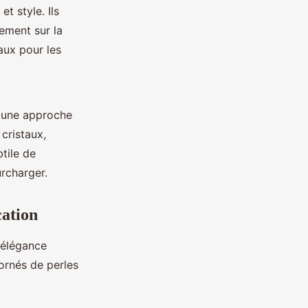
t style. Ils
lement sur la
éaux pour les
t une approche
cristaux,
tile de
urcharger.
cation
'élégance
ornés de perles