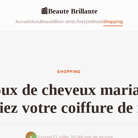
Beaute Brillante
📰
Accueil
Actu
Beauté
Bien-etre
Lifestyle
Mode
Shopping
SHOPPING
oux de cheveux maria
iez votre coiffure de
Youssef
23 juillet 2024
6 min de lecture
Y