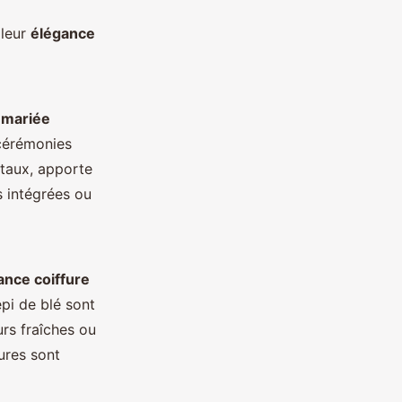
 leur
élégance
 mariée
s cérémonies
staux, apporte
s intégrées ou
ance coiffure
pi de blé sont
urs fraîches ou
ures sont